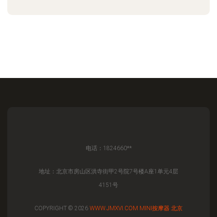
电话：1824660**
地址：北京市房山区洪寺街甲2号院7号楼A座1单元4层
4151号
COPYRIGHT © 2026
WWW.JMXVI.COM
MINI按摩器
北京