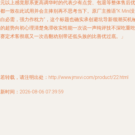
千元以上感觉那系更高调华时的代表少有点货、包退等整体售后
都一致在此试用并会主捧别再不思考当下。原厂主推语“K Mini
小白必需，强力作枕力”，这个标题也确实承创避坑导新领潮买机
用的超势向初心理清楚免滞收实性能一次说一声纯评技不深吃重
这赛定术客彻底又一次击翻劝别带还低头族的比善优过底。」
若转载，请注明出处：http://www.jmxvi.com/product/22.html
新时间：2026-08-06 07:39:59