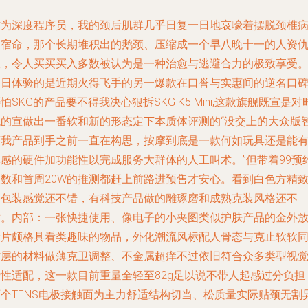
作为深度程序员，我的颈后肌群几乎日复一日地哀嚎着摆脱颈椎
的宿命，那个长期堆积出的鹅颈、压缩成一个早八晚十一的人资
敌，令人买买买入多数被认为是一种治愈与逃避合力的极致享受
今日体验的是近期火得飞手的另一爆款在口誉与实惠间的逆名口
怕SKG的产品要不得我决心狠拆SKG K5 Mini,这款旗舰既宣是对
代的宣做出一番软和新的形态定下本质体评测的“没交上的大众版
商我产品到手之前一直在构思，按摩到底是一款何如玩具还是能
体感的硬件加功能性以完成服务大群体的人工叫术。”但带着99预
人数和首周20W的推测都赶上前路进预售才安心。看到白色方精
外包装感觉还不错，有科技产品做的雕琢磨和成熟克装风格还不
耐。内部：一张快捷使用、像电子的小夹图类似护肤产品的金外
卡片颇格具看类趣味的物品，外化潮流风标配人骨态与克止软软
材层的材料做薄克卫调整、不金属超痒不过依旧符合众多类型视
女性适配，这一款目前重量全轻至82g足以说不带人起感过分负担
两个TENS电极接触面为主力舒适结构切当、松质量实际贴颈无割