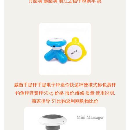
月圆满 越圆满 浙江之信中秋购车 惠
威衡手提秤手提电子秤迷你快递秤便携式称包裹秤
钓鱼秤弹簧秤50kg 价格 报价,维修,质量,使用说明,
商家指导 51比购返利网购物比价