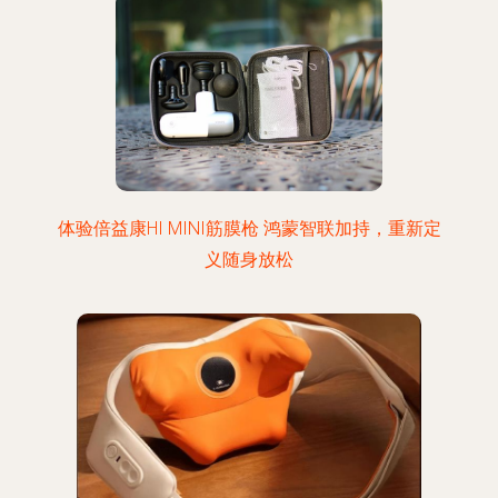
体验倍益康HI MINI筋膜枪 鸿蒙智联加持，重新定
义随身放松